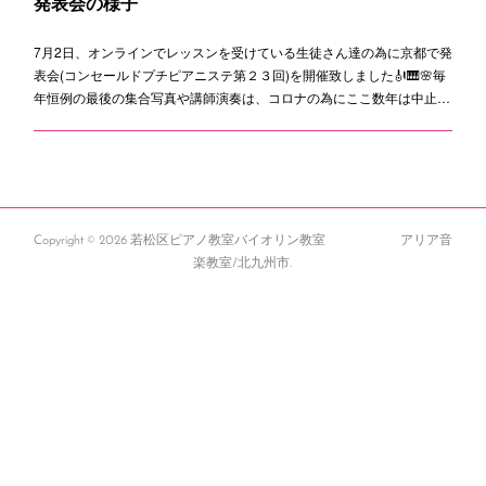
発表会の様子
7月2日、オンラインでレッスンを受けている生徒さん達の為に京都で発
表会(コンセールドプチピアニステ第２３回)を開催致しました🎻🎹🌸毎
年恒例の最後の集合写真や講師演奏は、コロナの為にここ数年は中止…
Copyright ©
2026
若松区ピアノ教室バイオリン教室 アリア音
楽教室/北九州市
.