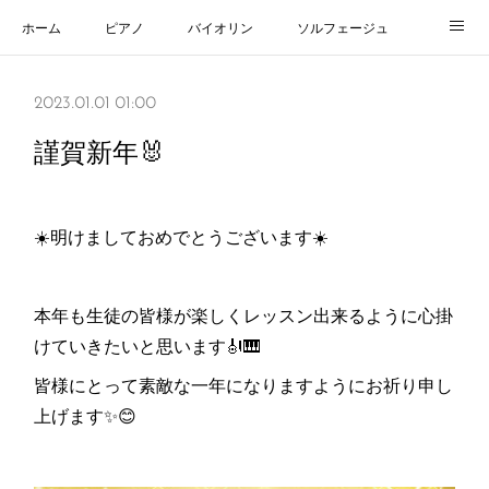
ホーム
ピアノ
バイオリン
ソルフェージュ
よくある質問
教室紹介
お問い合わせ
ブログ
2023.01.01 01:00
謹賀新年🐰
☀️明けましておめでとうございます☀️
本年も生徒の皆様が楽しくレッスン出来るように心掛
けていきたいと思います🎻🎹
皆様にとって素敵な一年になりますようにお祈り申し
上げます✨😊